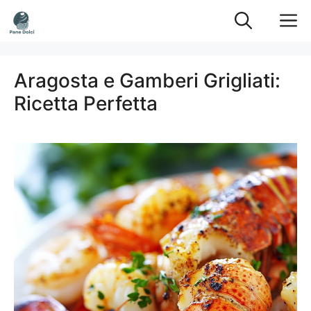
Vai
M
al
contenuto
Aragosta e Gamberi Grigliati:
Ricetta Perfetta