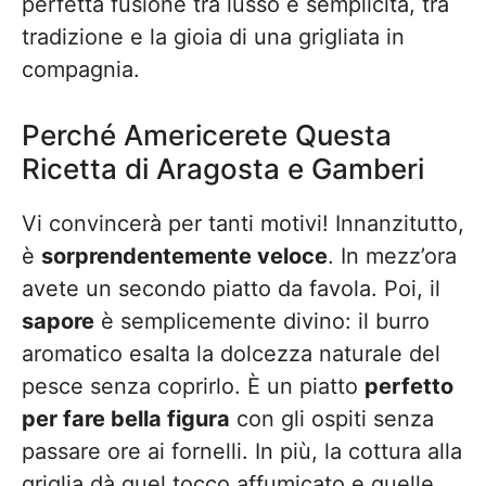
perfetta fusione tra lusso e semplicità, tra
tradizione e la gioia di una grigliata in
compagnia.
Perché Americerete Questa
Ricetta di Aragosta e Gamberi
Vi convincerà per tanti motivi! Innanzitutto,
è
sorprendentemente veloce
. In mezz’ora
avete un secondo piatto da favola. Poi, il
sapore
è semplicemente divino: il burro
aromatico esalta la dolcezza naturale del
pesce senza coprirlo. È un piatto
perfetto
per fare bella figura
con gli ospiti senza
passare ore ai fornelli. In più, la cottura alla
griglia dà quel tocco affumicato e quelle