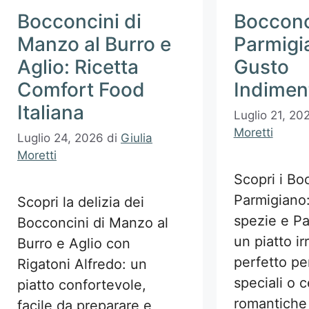
Bocconcini di
Bocconc
Manzo al Burro e
Parmigi
Aglio: Ricetta
Gusto
Comfort Food
Indiment
Italiana
Luglio 21, 20
Moretti
Luglio 24, 2026
di
Giulia
Moretti
Scopri i Bo
Parmigiano:
Scopri la delizia dei
spezie e Pa
Bocconcini di Manzo al
un piatto irr
Burro e Aglio con
perfetto pe
Rigatoni Alfredo: un
speciali o 
piatto confortevole,
romantiche
facile da preparare e