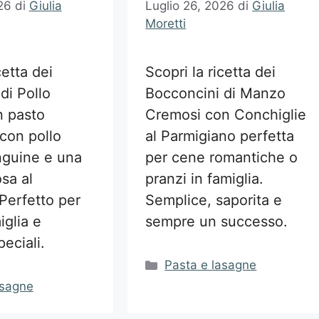
26
di
Giulia
Luglio 26, 2026
di
Giulia
Moretti
cetta dei
Scopri la ricetta dei
di Pollo
Bocconcini di Manzo
n pasto
Cremosi con Conchiglie
e con pollo
al Parmigiano perfetta
nguine e una
per cene romantiche o
sa al
pranzi in famiglia.
Perfetto per
Semplice, saporita e
iglia e
sempre un successo.
eciali.
Categorie
Pasta e lasagne
asagne