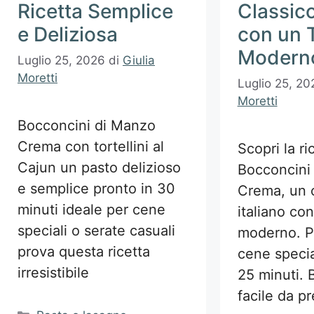
Ricetta Semplice
Classico
e Deliziosa
con un 
Modern
Luglio 25, 2026
di
Giulia
Moretti
Luglio 25, 20
Moretti
Bocconcini di Manzo
Crema con tortellini al
Scopri la ri
Cajun un pasto delizioso
Bocconcini
e semplice pronto in 30
Crema, un c
minuti ideale per cene
italiano co
speciali o serate casuali
moderno. P
prova questa ricetta
cene specia
irresistibile
25 minuti. 
facile da p