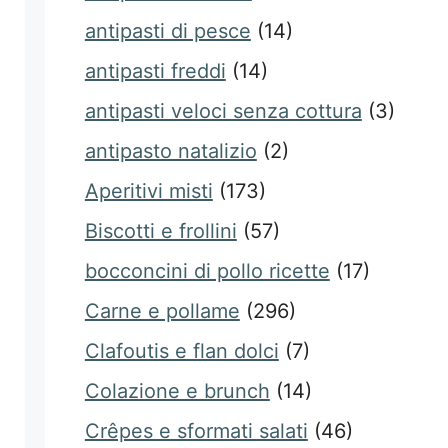
antipasti di pesce
(14)
antipasti freddi
(14)
antipasti veloci senza cottura
(3)
antipasto natalizio
(2)
Aperitivi misti
(173)
Biscotti e frollini
(57)
bocconcini di pollo ricette
(17)
Carne e pollame
(296)
Clafoutis e flan dolci
(7)
Colazione e brunch
(14)
Crêpes e sformati salati
(46)