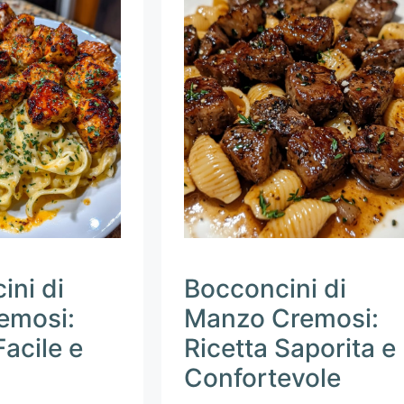
ini di
Bocconcini di
remosi:
Manzo Cremosi:
Facile e
Ricetta Saporita e
Confortevole