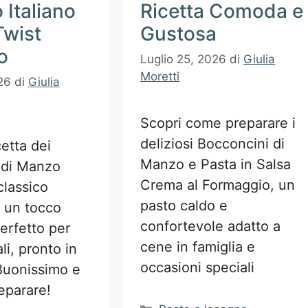
 Italiano
Ricetta Comoda e
Twist
Gustosa
o
Luglio 25, 2026
di
Giulia
Moretti
26
di
Giulia
Scopri come preparare i
deliziosi Bocconcini di
cetta dei
Manzo e Pasta in Salsa
 di Manzo
Crema al Formaggio, un
lassico
pasto caldo e
n un tocco
confortevole adatto a
erfetto per
cene in famiglia e
li, pronto in
occasioni speciali
Buonissimo e
reparare!