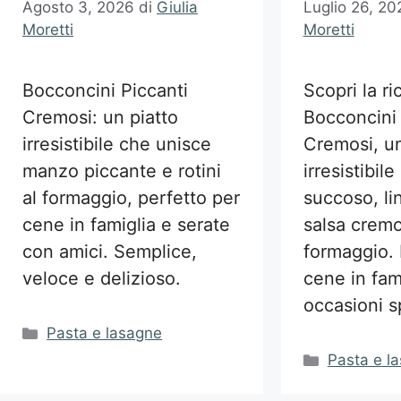
Agosto 3, 2026
di
Giulia
Luglio 26, 20
Moretti
Moretti
Bocconcini Piccanti
Scopri la ri
Cremosi: un piatto
Bocconcini 
irresistibile che unisce
Cremosi, u
manzo piccante e rotini
irresistibil
al formaggio, perfetto per
succoso, li
cene in famiglia e serate
salsa cremo
con amici. Semplice,
formaggio. 
veloce e delizioso.
cene in fam
occasioni sp
Categorie
Pasta e lasagne
Categorie
Pasta e l