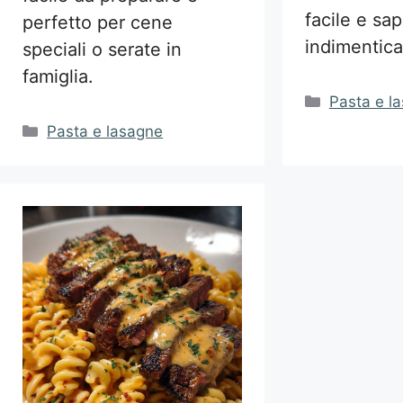
facile e sa
perfetto per cene
indimentica
speciali o serate in
famiglia.
Categorie
Pasta e l
Categorie
Pasta e lasagne