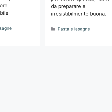
pore
da preparare e
bile
irresistibilmente buona.
asagne
Categorie
Pasta e lasagne