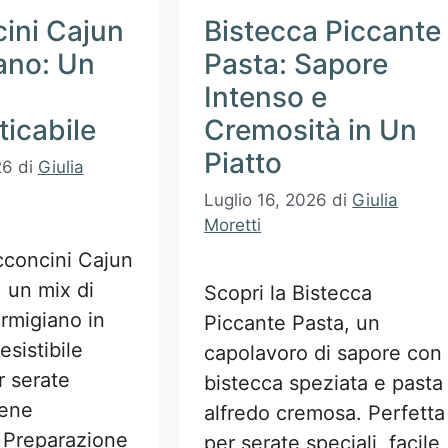
ini Cajun
Bistecca Piccante
ano: Un
Pasta: Sapore
Intenso e
icabile
Cremosità in Un
Piatto
26
di
Giulia
Luglio 16, 2026
di
Giulia
Moretti
cconcini Cajun
 un mix di
Scopri la Bistecca
rmigiano in
Piccante Pasta, un
esistibile
capolavoro di sapore con
r serate
bistecca speziata e pasta
cene
alfredo cremosa. Perfetta
 Preparazione
per serate speciali, facile