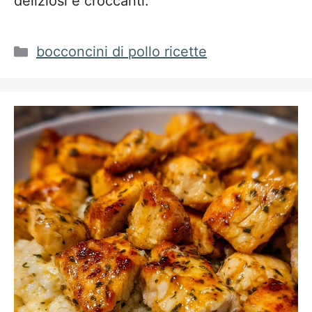
deliziosi e croccanti.
Categorie
bocconcini di pollo ricette