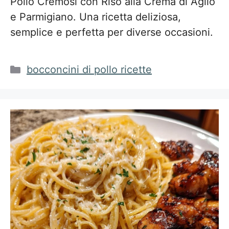
Pollo Cremosi con Riso alla Crema di Aglio
e Parmigiano. Una ricetta deliziosa,
semplice e perfetta per diverse occasioni.
Categorie
bocconcini di pollo ricette