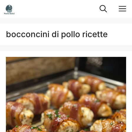
Vai
M
al
contenuto
bocconcini di pollo ricette