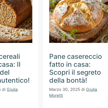
cereali
Pane casereccio
casa: Il
fatto in casa:
del
Scopri il segreto
utentico!
della bontà!
5
di
Giulia
Marzo 30, 2025
di
Giulia
Moretti