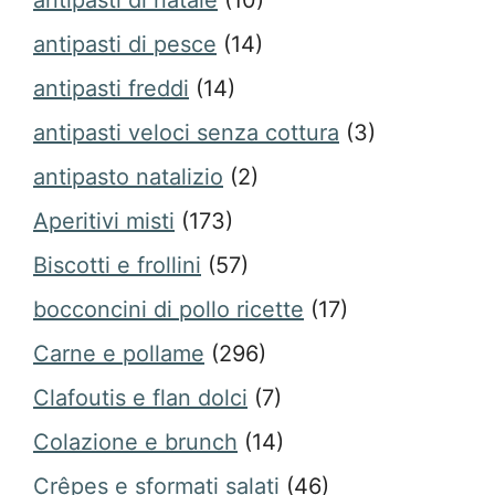
antipasti di natale
(10)
antipasti di pesce
(14)
antipasti freddi
(14)
antipasti veloci senza cottura
(3)
antipasto natalizio
(2)
Aperitivi misti
(173)
Biscotti e frollini
(57)
bocconcini di pollo ricette
(17)
Carne e pollame
(296)
Clafoutis e flan dolci
(7)
Colazione e brunch
(14)
Crêpes e sformati salati
(46)