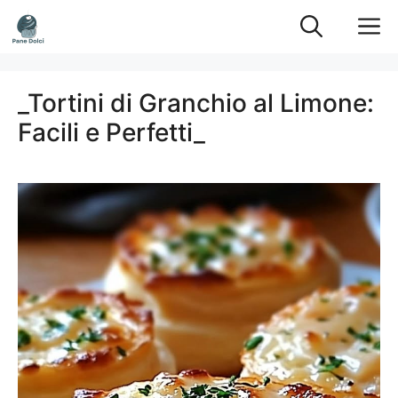
Vai
M
al
contenuto
_Tortini di Granchio al Limone:
Facili e Perfetti_