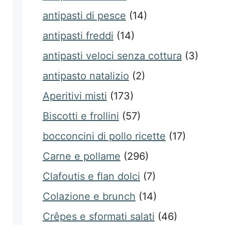
antipasti di pesce
(14)
antipasti freddi
(14)
antipasti veloci senza cottura
(3)
antipasto natalizio
(2)
Aperitivi misti
(173)
Biscotti e frollini
(57)
bocconcini di pollo ricette
(17)
Carne e pollame
(296)
Clafoutis e flan dolci
(7)
Colazione e brunch
(14)
Crêpes e sformati salati
(46)