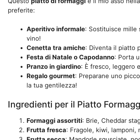
Questo
piatto di formaggi
è il mio asso nell
preferite:
Aperitivo informale
: Sostituisce mill
vino!
Cenetta tra amiche
: Diventa il piatto 
Festa di Natale o Capodanno
: Porta u
Pranzo in giardino
: È fresco, leggero e
Regalo gourmet
: Preparane uno piccol
la tua gentilezza!
Ingredienti per il Piatto Formagg
Formaggi assortiti
: Brie, Cheddar sta
Frutta fresca
: Fragole, kiwi, lamponi, 
Frutta secca
: Mandorle sgusciate, noc