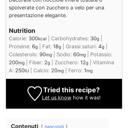
spolverate con zucchero a velo per una
presentazione elegante.
Nutrition
Calorie:
300
|
Carbohydrates:
30
|
kcal
g
Proteine:
6
|
Fat:
18
|
Grassi saturi:
4
|
g
g
g
Colesterolo:
90
|
Sodio:
60
|
Potassio:
mg
mg
200
|
Fiber:
2
|
Zucchero:
12
|
Vitamina
mg
g
g
A:
250
|
Calcio:
20
|
Ferro:
1
IU
mg
mg
Tried this recipe?
Let us know
how it was!
Contenuti
nascondi