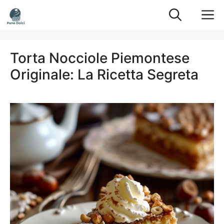
Vai
M
al
contenuto
Torta Nocciole Piemontese
Originale: La Ricetta Segreta