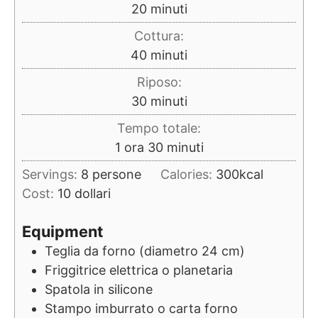
minuti
20
minuti
Cottura:
minuti
40
minuti
Riposo:
minuti
30
minuti
Tempo totale:
ora
minuti
1
ora
30
minuti
Servings:
8
persone
Calories:
300
kcal
Cost:
10 dollari
Equipment
Teglia da forno (diametro 24 cm)
Friggitrice elettrica o planetaria
Spatola in silicone
Stampo imburrato o carta forno