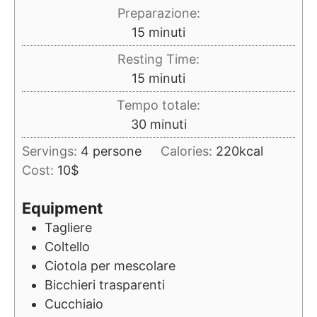
Preparazione:
minuti
15
minuti
Resting Time:
minuti
15
minuti
Tempo totale:
minuti
30
minuti
Servings:
4
persone
Calories:
220
kcal
Cost:
10$
Equipment
Tagliere
Coltello
Ciotola per mescolare
Bicchieri trasparenti
Cucchiaio