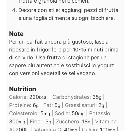
frutta e granola nei bicchieri.
Decora con stile: aggiungi pezzi di frutta
e una foglia di menta su ogni bicchiere.
Note
Per un parfait ancora più gustoso, lascia
riposare in frigorifero per 10-15 minuti prima
di servirlo. Usa frutta di stagione per un
sapore più autentico e sostituisci lo yogurt
con versioni vegetali se sei vegano.
Nutrition
Calorie:
220
|
Carbohydrates:
35
|
kcal
g
Proteine:
6
|
Fat:
5
|
Grassi saturi:
2
|
g
g
g
Colesterolo:
5
|
Sodio:
50
|
Potassio:
mg
mg
300
|
Fiber:
3
|
Zucchero:
18
|
Vitamina
mg
g
g
A:
200
|
Vitamina C:
40
|
Calcio:
100
|
IU
mg
mg