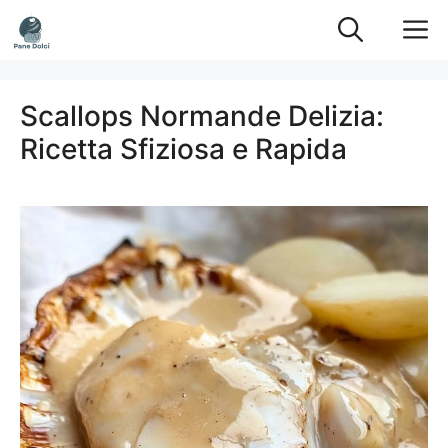
Vai
M
al
contenuto
Scallops Normande Delizia:
Ricetta Sfiziosa e Rapida