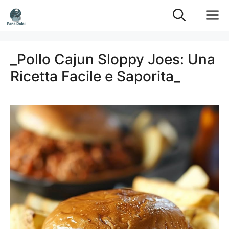
Vai
M
al
contenuto
_Pollo Cajun Sloppy Joes: Una
Ricetta Facile e Saporita_