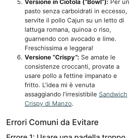
Versione in Ciotola (“Bowl”):
Per un
pasto senza carboidrati in eccesso,
servite il pollo Cajun su un letto di
lattuga romana, quinoa o riso,
guarnendo con avocado e lime.
Freschissima e leggera!
Versione “Crispy”:
Se amate le
consistenze croccanti, provate a
usare pollo a fettine impanato e
fritto. L’idea mi è venuta
assaggiando l’irresistibile
Sandwich
Crispy di Manzo
.
Errori Comuni da Evitare
Errore 1: Usare una padella troppo