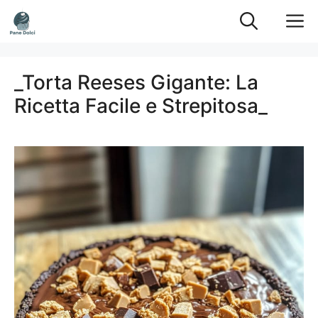
Vai
M
al
contenuto
_Torta Reeses Gigante: La
Ricetta Facile e Strepitosa_