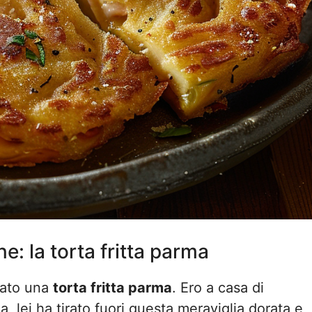
e: la torta fritta parma
iato una
torta fritta parma
. Ero a casa di
 lei ha tirato fuori questa meraviglia dorata e