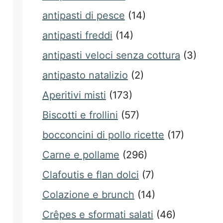
antipasti di pesce
(14)
antipasti freddi
(14)
antipasti veloci senza cottura
(3)
antipasto natalizio
(2)
Aperitivi misti
(173)
Biscotti e frollini
(57)
bocconcini di pollo ricette
(17)
Carne e pollame
(296)
Clafoutis e flan dolci
(7)
Colazione e brunch
(14)
Crêpes e sformati salati
(46)