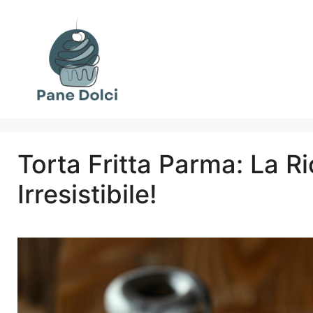
Vai
al
contenuto
Torta Fritta Parma: La R
Irresistibile!