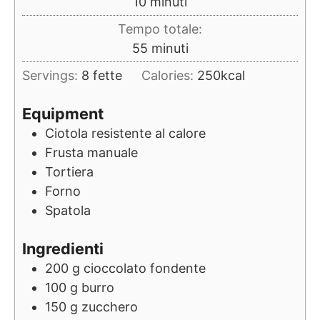
minuti
10
minuti
Tempo totale:
minuti
55
minuti
Servings:
8
fette
Calories:
250
kcal
Equipment
Ciotola resistente al calore
Frusta manuale
Tortiera
Forno
Spatola
Ingredienti
200
g
cioccolato fondente
100
g
burro
150
g
zucchero