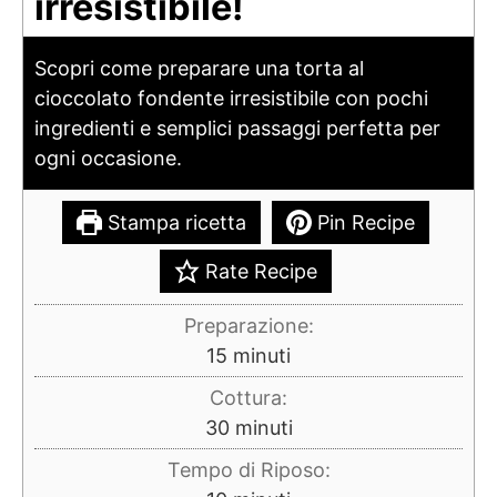
irresistibile!
Scopri come preparare una torta al
cioccolato fondente irresistibile con pochi
ingredienti e semplici passaggi perfetta per
ogni occasione.
Stampa ricetta
Pin Recipe
Rate Recipe
Preparazione:
minuti
15
minuti
Cottura:
minuti
30
minuti
Tempo di Riposo: