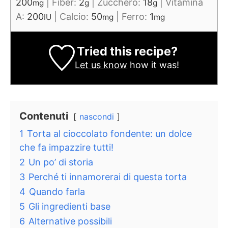
200
|
Fiber:
2
|
Zucchero:
18
|
Vitamina
mg
g
g
A:
200
|
Calcio:
50
|
Ferro:
1
IU
mg
mg
Tried this recipe?
Let us know
how it was!
Contenuti
nascondi
1
Torta al cioccolato fondente: un dolce
che fa impazzire tutti!
2
Un po’ di storia
3
Perché ti innamorerai di questa torta
4
Quando farla
5
Gli ingredienti base
6
Alternative possibili