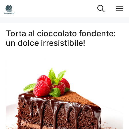
Vai
M
al
contenuto
Torta al cioccolato fondente:
un dolce irresistibile!