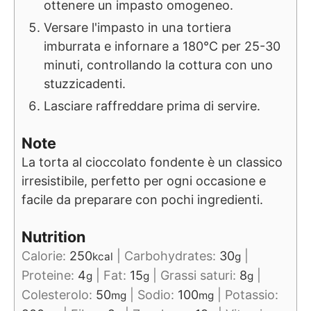
ottenere un impasto omogeneo.
Versare l'impasto in una tortiera
imburrata e infornare a 180°C per 25-30
minuti, controllando la cottura con uno
stuzzicadenti.
Lasciare raffreddare prima di servire.
Note
La torta al cioccolato fondente è un classico
irresistibile, perfetto per ogni occasione e
facile da preparare con pochi ingredienti.
Nutrition
Calorie:
250
|
Carbohydrates:
30
|
kcal
g
Proteine:
4
|
Fat:
15
|
Grassi saturi:
8
|
g
g
g
Colesterolo:
50
|
Sodio:
100
|
Potassio:
mg
mg