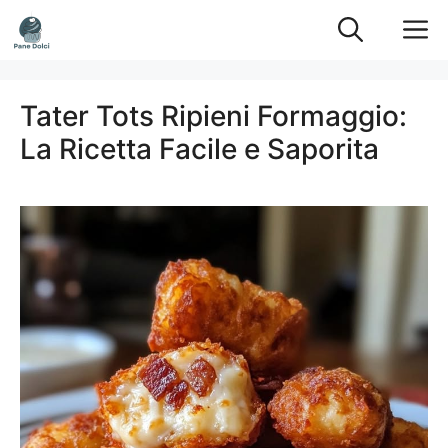
Vai
M
al
contenuto
Tater Tots Ripieni Formaggio:
La Ricetta Facile e Saporita