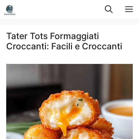
Vai
M
al
contenuto
Tater Tots Formaggiati
Croccanti: Facili e Croccanti