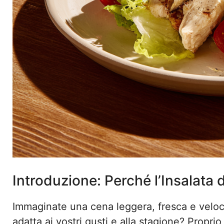
Introduzione: Perché l’Insalata 
Immaginate una cena leggera, fresca e veloce
adatta ai vostri gusti e alla stagione? Propri