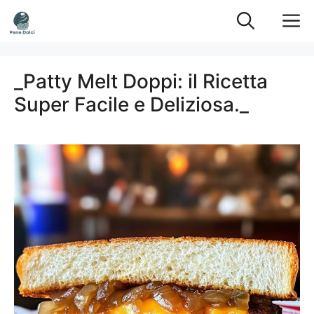
Vai
M
al
contenuto
_Patty Melt Doppi: il Ricetta
Super Facile e Deliziosa._