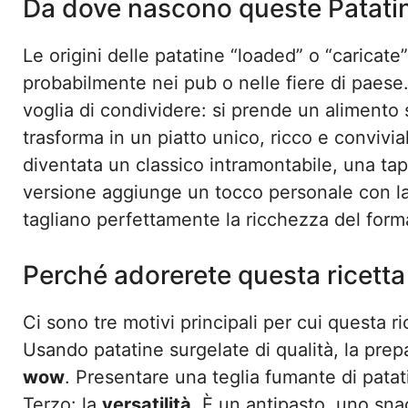
Da dove nascono queste Patati
Le origini delle patatine “loaded” o “caricat
probabilmente nei pub o nelle fiere di paese.
voglia di condividere: si prende un alimento s
trasforma in un piatto unico, ricco e convivi
diventata un classico intramontabile, una ta
versione aggiunge un tocco personale con la 
tagliano perfettamente la ricchezza del form
Perché adorerete questa ricetta
Ci sono tre motivi principali per cui questa r
Usando patatine surgelate di qualità, la prep
wow
. Presentare una teglia fumante di pat
Terzo: la
versatilità
. È un antipasto, uno sna