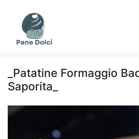
Vai
al
contenuto
_Patatine Formaggio Baco
Saporita_