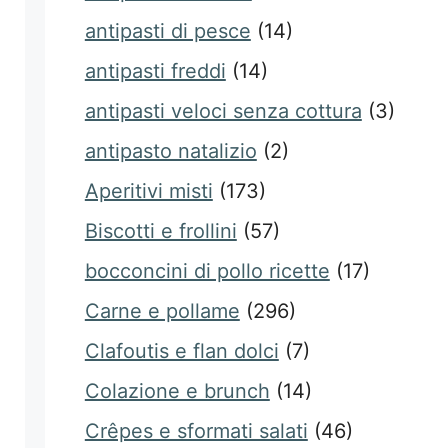
antipasti di pesce
(14)
antipasti freddi
(14)
antipasti veloci senza cottura
(3)
antipasto natalizio
(2)
Aperitivi misti
(173)
Biscotti e frollini
(57)
bocconcini di pollo ricette
(17)
Carne e pollame
(296)
Clafoutis e flan dolci
(7)
Colazione e brunch
(14)
Crêpes e sformati salati
(46)