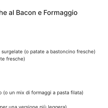
iche al Bacon e Formaggio
e surgelate (o patate a bastoncino fresche)
ate fresche)
(o un mix di formaggi a pasta filata)
per una versione più leggera)