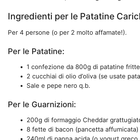
Ingredienti per le Patatine Car
Per 4 persone (o per 2 molto affamate!).
Per le Patatine:
1 confezione da 800g di patatine fritt
2 cucchiai di olio d’oliva (se usate pat
Sale e pepe nero q.b.
Per le Guarnizioni:
200g di formaggio Cheddar grattugiato 
8 fette di bacon (pancetta affumicata)
240ml di panna acida (o yogurt greco 