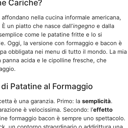
ne Cariche?
e” affondano nella cucina informale americana,
 È un piatto che nasce dall’
ingegno
e dalla
emplice come le patatine fritte e lo si
ale. Oggi, la versione con formaggio e bacon è
ppa obbligata nei menu di tutto il mondo. La mia
panna acida e le cipolline fresche, che
aggio.
 di Patatine al Formaggio
icetta è una garanzia. Primo: la
semplicità
.
arazione è velocissima. Secondo: l’
effetto
atine formaggio bacon è sempre uno spettacolo.
ck, un contorno straordinario o addirittura una