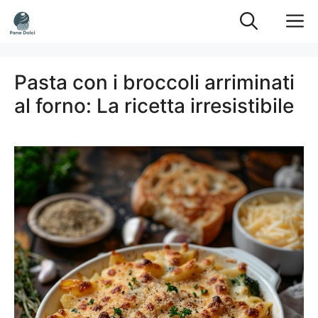
Vai
M
al
contenuto
Pasta con i broccoli arriminati
al forno: La ricetta irresistibile