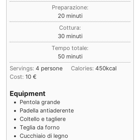
Preparazione:
minuti
20
minuti
Cottura:
minuti
30
minuti
Tempo totale:
minuti
50
minuti
Servings:
4
persone
Calories:
450
kcal
Cost:
10 €
Equipment
Pentola grande
Padella antiaderente
Coltello e tagliere
Teglia da forno
Cucchiaio di legno