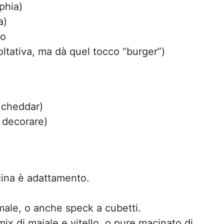
phia)
a)
to
oltativa, ma dà quel tocco “burger”)
o cheddar)
r decorare)
ina è adattamento.
male, o anche speck a cubetti.
x di maiale e vitello, o pure macinato di