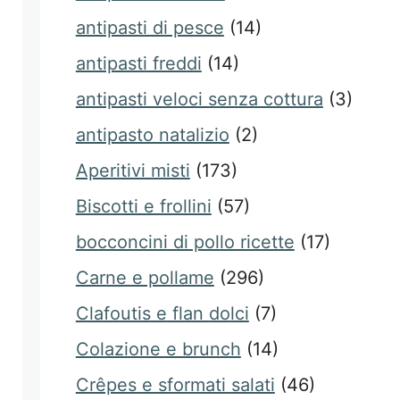
antipasti di pesce
(14)
antipasti freddi
(14)
antipasti veloci senza cottura
(3)
antipasto natalizio
(2)
Aperitivi misti
(173)
Biscotti e frollini
(57)
bocconcini di pollo ricette
(17)
Carne e pollame
(296)
Clafoutis e flan dolci
(7)
Colazione e brunch
(14)
Crêpes e sformati salati
(46)