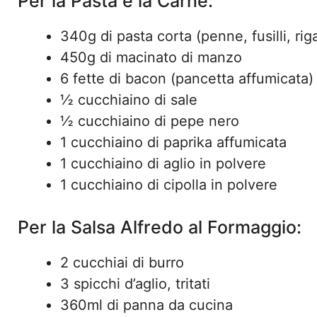
Per la Pasta e la Carne:
340g di pasta corta (penne, fusilli, rig
450g di macinato di manzo
6 fette di bacon (pancetta affumicata)
½ cucchiaino di sale
½ cucchiaino di pepe nero
1 cucchiaino di paprika affumicata
1 cucchiaino di aglio in polvere
1 cucchiaino di cipolla in polvere
Per la Salsa Alfredo al Formaggio:
2 cucchiai di burro
3 spicchi d’aglio, tritati
360ml di panna da cucina