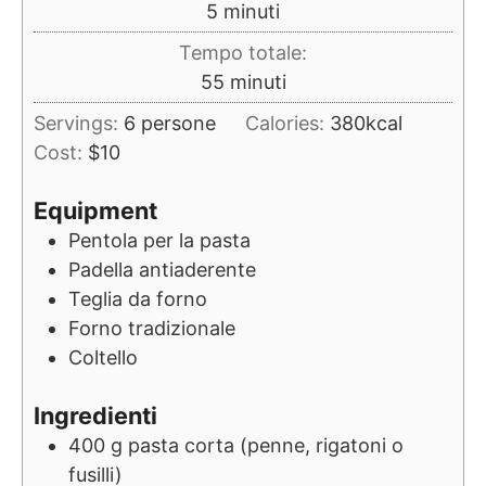
minuti
5
minuti
Tempo totale:
minuti
55
minuti
Servings:
6
persone
Calories:
380
kcal
Cost:
$10
Equipment
Pentola per la pasta
Padella antiaderente
Teglia da forno
Forno tradizionale
Coltello
Ingredienti
400
g
pasta corta (penne, rigatoni o
fusilli)