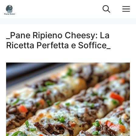
Vai
M
al
contenuto
_Pane Ripieno Cheesy: La
Ricetta Perfetta e Soffice_