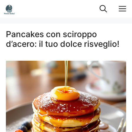
Vai
M
al
contenuto
Pancakes con sciroppo
d’acero: il tuo dolce risveglio!