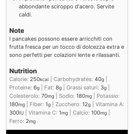
abbondante sciroppo d'acero. Servite
caldi.
Note
I pancakes possono essere arricchiti con
frutta fresca per un tocco di dolcezza extra e
sono perfetti per colazioni lente e rilassanti.
Nutrition
Calorie:
250
|
Carbohydrates:
40
|
kcal
g
Proteine:
6
|
Fat:
8
|
Grassi saturi:
3
|
g
g
g
Colesterolo:
70
|
Sodio:
180
|
Potassio:
mg
mg
180
|
Fiber:
1
|
Zucchero:
12
|
Vitamina A:
mg
g
g
300
|
Vitamina C:
1
|
Calcio:
100
|
IU
mg
mg
Ferro:
2
mg