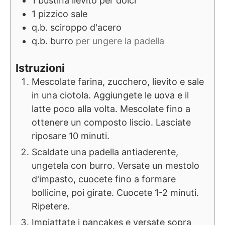
1
bustina
lievito per dolci
1
pizzico
sale
q.b.
sciroppo d'acero
q.b.
burro
per ungere la padella
Istruzioni
Mescolate farina, zucchero, lievito e sale
in una ciotola. Aggiungete le uova e il
latte poco alla volta. Mescolate fino a
ottenere un composto liscio. Lasciate
riposare 10 minuti.
Scaldate una padella antiaderente,
ungetela con burro. Versate un mestolo
d'impasto, cuocete fino a formare
bollicine, poi girate. Cuocete 1-2 minuti.
Ripetere.
Impiattate i pancakes e versate sopra