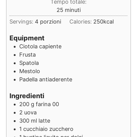
Tempo totale:
minuti
25
minuti
Servings:
4
porzioni
Calories:
250
kcal
Equipment
Ciotola capiente
Frusta
Spatola
Mestolo
Padella antiaderente
Ingredienti
200
g
farina 00
2
uova
300
ml
latte
1
cucchiaio
zucchero