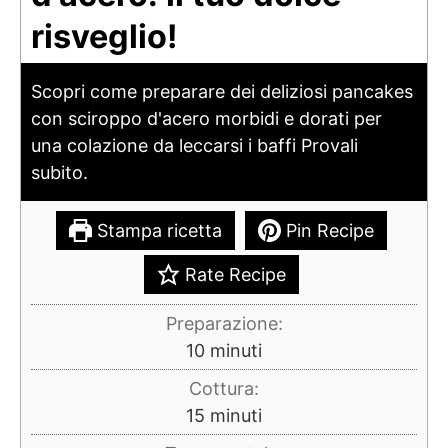
risveglio!
Scopri come preparare dei deliziosi pancakes
con sciroppo d'acero morbidi e dorati per
una colazione da leccarsi i baffi Provali
subito.
Stampa ricetta
Pin Recipe
Rate Recipe
Preparazione:
minuti
10
minuti
Cottura:
minuti
15
minuti