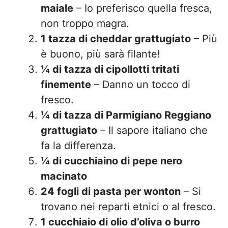
maiale
– Io preferisco quella fresca,
non troppo magra.
1 tazza di cheddar grattugiato
– Più
è buono, più sarà filante!
¼ di tazza di cipollotti tritati
finemente
– Danno un tocco di
fresco.
¼ di tazza di Parmigiano Reggiano
grattugiato
– Il sapore italiano che
fa la differenza.
¼ di cucchiaino di pepe nero
macinato
24 fogli di pasta per wonton
– Si
trovano nei reparti etnici o al fresco.
1 cucchiaio di olio d’oliva o burro