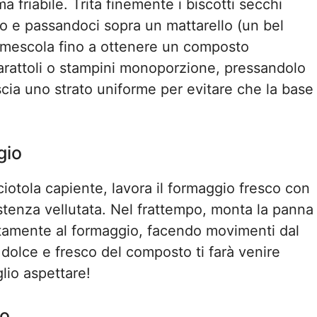
 friabile. Trita finemente i biscotti secchi
o e passandoci sopra un mattarello (un bel
e mescola fino a ottenere un composto
 barattoli o stampini monoporzione, pressandolo
ascia uno strato uniforme per evitare che la base
gio
iotola capiente, lavora il formaggio fresco con
stenza vellutata. Nel frattempo, monta la panna
catamente al formaggio, facendo movimenti dal
 dolce e fresco del composto ti farà venire
glio aspettare!
mo