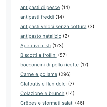
antipasti di pesce
(14)
antipasti freddi
(14)
antipasti veloci senza cottura
(3)
antipasto natalizio
(2)
Aperitivi misti
(173)
Biscotti e frollini
(57)
bocconcini di pollo ricette
(17)
Carne e pollame
(296)
Clafoutis e flan dolci
(7)
Colazione e brunch
(14)
Crêpes e sformati salati
(46)