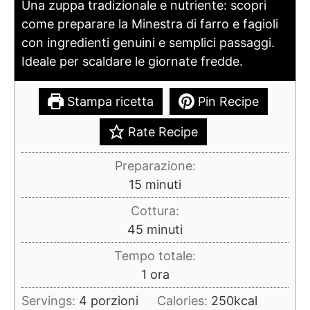
Una zuppa tradizionale e nutriente: scopri
come preparare la Minestra di farro e fagioli
con ingredienti genuini e semplici passaggi.
Ideale per scaldare le giornate fredde.
Stampa ricetta
Pin Recipe
Rate Recipe
Preparazione:
minuti
15
minuti
Cottura:
minuti
45
minuti
Tempo totale:
ora
1
ora
Servings:
4
porzioni
Calories:
250
kcal