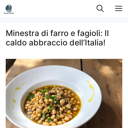
Vai
M
al
contenuto
Minestra di farro e fagioli: Il
caldo abbraccio dell’Italia!