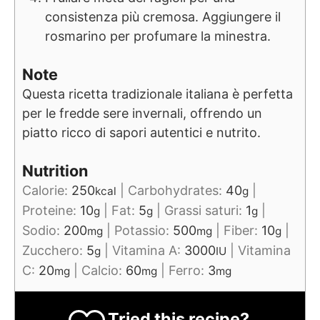
consistenza più cremosa. Aggiungere il
rosmarino per profumare la minestra.
Note
Questa ricetta tradizionale italiana è perfetta
per le fredde sere invernali, offrendo un
piatto ricco di sapori autentici e nutrito.
Nutrition
Calorie:
250
|
Carbohydrates:
40
|
kcal
g
Proteine:
10
|
Fat:
5
|
Grassi saturi:
1
|
g
g
g
Sodio:
200
|
Potassio:
500
|
Fiber:
10
|
mg
mg
g
Zucchero:
5
|
Vitamina A:
3000
|
Vitamina
g
IU
C:
20
|
Calcio:
60
|
Ferro:
3
mg
mg
mg
Tried this recipe?