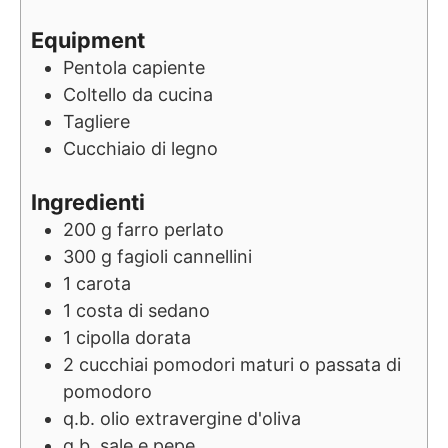
Equipment
Pentola capiente
Coltello da cucina
Tagliere
Cucchiaio di legno
Ingredienti
200
g
farro perlato
300
g
fagioli cannellini
1
carota
1
costa di sedano
1
cipolla dorata
2
cucchiai
pomodori maturi o passata di
pomodoro
q.b.
olio extravergine d'oliva
q.b.
sale e pepe