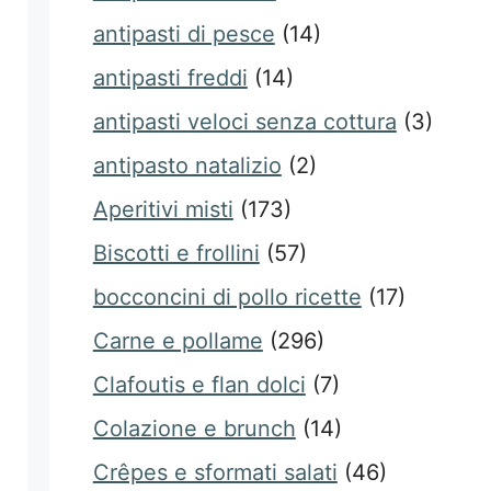
antipasti di pesce
(14)
antipasti freddi
(14)
antipasti veloci senza cottura
(3)
antipasto natalizio
(2)
Aperitivi misti
(173)
Biscotti e frollini
(57)
bocconcini di pollo ricette
(17)
Carne e pollame
(296)
Clafoutis e flan dolci
(7)
Colazione e brunch
(14)
Crêpes e sformati salati
(46)