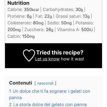
Nutrition
Calorie:
350
|
Carbohydrates:
30
|
kcal
g
Proteine:
6
|
Fat:
22
|
Grassi saturi:
13
|
g
g
g
Colesterolo:
80
|
Sodio:
50
|
Potassio:
mg
mg
200
|
Zucchero:
26
|
Vitamina A:
500
|
mg
g
IU
Calcio:
150
mg
Tried this recipe?
Let us know
how it was!
Contenuti
nascondi
1
Un dolce che ti fa sognare: i gelati con
panna
2
La storia dolce del gelato con panna