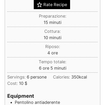
Rate Recipe
Preparazione:
minuti
15
minuti
Cottura:
minuti
10
minuti
Riposo:
ore
4
ore
Tempo totale:
ore
minuti
6
ore
5
minuti
Servings:
6
persone
Calories:
350
kcal
Cost:
10 $
Equipment
Pentolino antiaderente