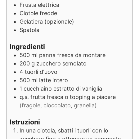
Frusta elettrica
Ciotole fredde
Gelatiera (opzionale)
Spatola
Ingredienti
500
ml
panna fresca da montare
200
g
zucchero semolato
4
tuorli d'uovo
500
ml
latte intero
1
cucchiaino
estratto di vaniglia
q.s.
frutta fresca o topping a piacere
(fragole, cioccolato, granella)
Istruzioni
In una ciotola, sbatti i tuorli con lo
zucchero fino a ottenere un composto