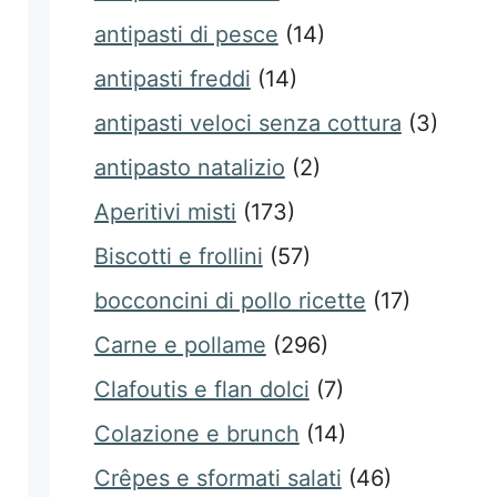
antipasti di pesce
(14)
antipasti freddi
(14)
antipasti veloci senza cottura
(3)
antipasto natalizio
(2)
Aperitivi misti
(173)
Biscotti e frollini
(57)
bocconcini di pollo ricette
(17)
Carne e pollame
(296)
Clafoutis e flan dolci
(7)
Colazione e brunch
(14)
Crêpes e sformati salati
(46)