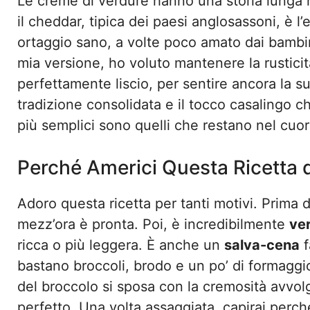
Le creme di verdure hanno una storia lunga n
il cheddar, tipica dei paesi anglosassoni, è 
ortaggio sano, a volte poco amato dai bambini,
mia versione, ho voluto mantenere la rusticit
perfettamente liscio, per sentire ancora la su
tradizione consolidata e il tocco casalingo che
più semplici sono quelli che restano nel cuor
Perché Americi Questa Ricetta 
Adoro questa ricetta per tanti motivi. Prima d
mezz’ora è pronta. Poi, è incredibilmente
ver
ricca o più leggera. È anche un
salva-cena
f
bastano broccoli, brodo e un po’ di formaggio
del broccolo si sposa con la cremosità avvol
perfetto. Una volta assaggiata, capirai perch