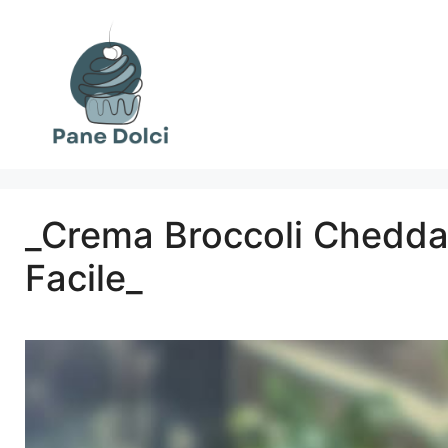
Vai
al
contenuto
_Crema Broccoli Cheddar:
Facile_