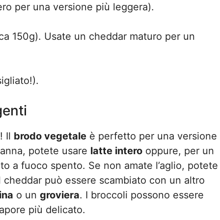
ero per una versione più leggera).
rca 150g). Usate un cheddar maturo per un
gliato!).
genti
 Il
brodo vegetale
è perfetto per una versione
panna, potete usare
latte intero
oppure, per un
o a fuoco spento. Se non amate l’aglio, potete
 Il cheddar può essere scambiato con un altro
ina
o un
groviera
. I broccoli possono essere
apore più delicato.