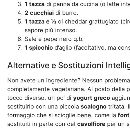
1 tazza
di panna da cucina (o latte int
2 cucchiai
di burro.
1 tazza e ½
di cheddar grattugiato (ci
sapore più intenso.
Sale e pepe nero q.b.
1 spicchio
d’aglio (facoltativo, ma consi
Alternative e Sostituzioni Intelli
Non avete un ingrediente? Nessun problema!
completamente vegetariana. Al posto della 
tocco diverso, un po’ di
yogurt greco
aggiunt
sostituirlo con una piccola
scalogno
tritata.
formaggio che si scioglie bene, come la
font
sostituiti in parte con del
cavolfiore
per un s