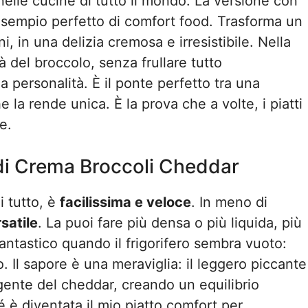
elle cucine di tutto il mondo. La versione con
l’esempio perfetto di comfort food. Trasforma un
 in una delizia cremosa e irresistibile. Nella
à del broccolo, senza frullare tutto
a personalità. È il ponte perfetto tra una
 la rende unica. È la prova che a volte, i piatti
e.
di Crema Broccoli Cheddar
i tutto, è
facilissima e veloce
. In meno di
satile
. La puoi fare più densa o più liquida, più
antastico quando il frigorifero sembra vuoto:
. Il sapore è una meraviglia: il leggero piccante
gente del cheddar, creando un equilibrio
é è diventata il mio piatto comfort per