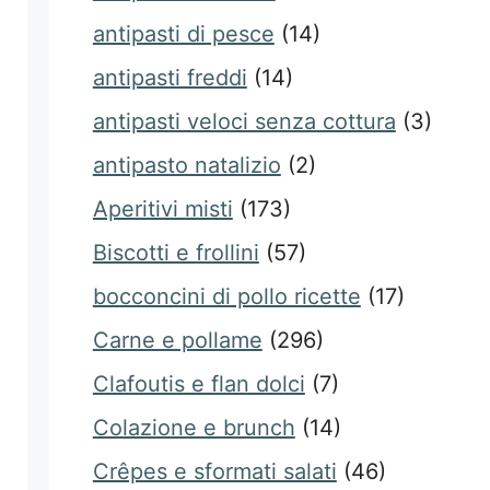
antipasti di pesce
(14)
antipasti freddi
(14)
antipasti veloci senza cottura
(3)
antipasto natalizio
(2)
Aperitivi misti
(173)
Biscotti e frollini
(57)
bocconcini di pollo ricette
(17)
Carne e pollame
(296)
Clafoutis e flan dolci
(7)
Colazione e brunch
(14)
Crêpes e sformati salati
(46)