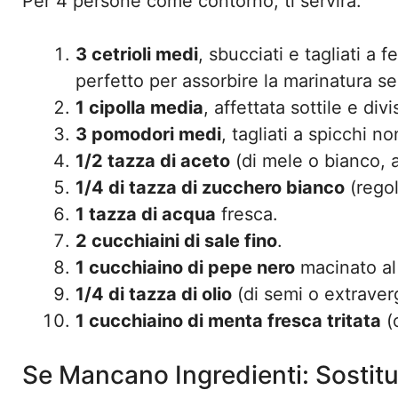
Per 4 persone come contorno, ti servirà:
3 cetrioli medi
, sbucciati e tagliati a 
perfetto per assorbire la marinatura se
1 cipolla media
, affettata sottile e divi
3 pomodori medi
, tagliati a spicchi n
1/2 tazza di aceto
(di mele o bianco, a
1/4 di tazza di zucchero bianco
(regol
1 tazza di acqua
fresca.
2 cucchiaini di sale fino
.
1 cucchiaino di pepe nero
macinato al 
1/4 di tazza di olio
(di semi o extraverg
1 cucchiaino di menta fresca tritata
(
Se Mancano Ingredienti: Sostituz