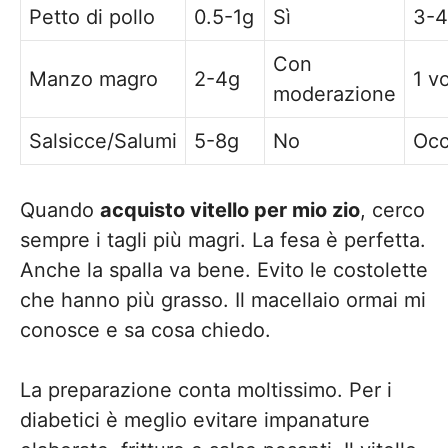
Petto di pollo
0.5-1g
Sì
3-4
Con
Manzo magro
2-4g
1 vo
moderazione
Salsicce/Salumi
5-8g
No
Occ
Quando
acquisto vitello per mio zio
, cerco
sempre i tagli più magri. La fesa è perfetta.
Anche la spalla va bene. Evito le costolette
che hanno più grasso. Il macellaio ormai mi
conosce e sa cosa chiedo.
La preparazione conta moltissimo. Per i
diabetici è meglio evitare impanature