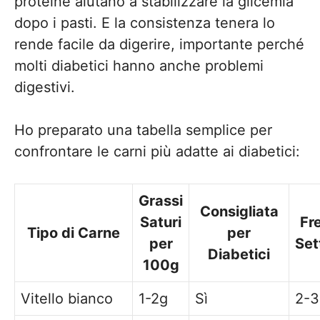
proteine aiutano a stabilizzare la glicemia
dopo i pasti. E la consistenza tenera lo
rende facile da digerire, importante perché
molti diabetici hanno anche problemi
digestivi.
Ho preparato una tabella semplice per
confrontare le carni più adatte ai diabetici:
Grassi
Consigliata
Saturi
Fr
Tipo di Carne
per
per
Set
Diabetici
100g
Vitello bianco
1-2g
Sì
2-3