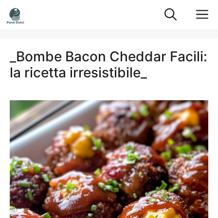
Vai
M
al
contenuto
_Bombe Bacon Cheddar Facili:
la ricetta irresistibile_