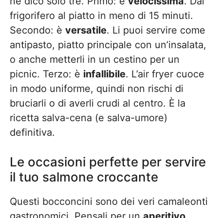
ne dico solo tre. Primo: è
velocissima
. Dal
frigorifero al piatto in meno di 15 minuti.
Secondo: è
versatile
. Li puoi servire come
antipasto, piatto principale con un’insalata,
o anche metterli in un cestino per un
picnic. Terzo: è
infallibile
. L’air fryer cuoce
in modo uniforme, quindi non rischi di
bruciarli o di averli crudi al centro. È la
ricetta salva-cena (e salva-umore)
definitiva.
Le occasioni perfette per servire
il tuo salmone croccante
Questi bocconcini sono dei veri camaleonti
gastronomici. Pensali per un
aperitivo