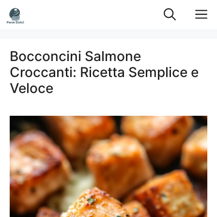
Vai
M
al
contenuto
Bocconcini Salmone
Croccanti: Ricetta Semplice e
Veloce