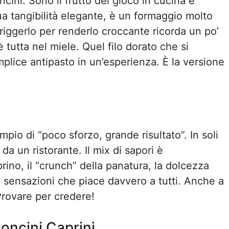
cini. Sono il frutto del gioco in cucina e
 sua tangibilità elegante, è un formaggio molto
riggerlo per renderlo croccante ricorda un po’
 tutta nel miele. Quel filo dorato che si
plice antipasto in un’esperienza. È la versione
io di “poco sforzo, grande risultato”. In soli
a un ristorante. Il mix di sapori è
ino, il “crunch” della panatura, la dolcezza
e sensazioni che piace davvero a tutti. Anche a
Provare per credere!
concini Caprini