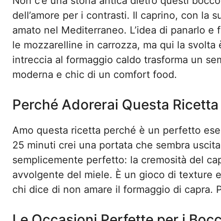
Non c’è una storia antica dietro questi boccon
dell’amore per i contrasti. Il caprino, con la
amato nel Mediterraneo. L’idea di panarlo e f
le mozzarelline in carrozza, ma qui la svolta è
intreccia al formaggio caldo trasforma un sem
moderna e chic di un comfort food.
Perché Adorerai Questa Ricetta
Amo questa ricetta perché è un perfetto esemp
25 minuti crei una portata che sembra uscita d
semplicemente perfetto: la cremosità del capr
avvolgente del miele. È un gioco di texture 
chi dice di non amare il formaggio di capra. 
Le Occasioni Perfette per i Boc