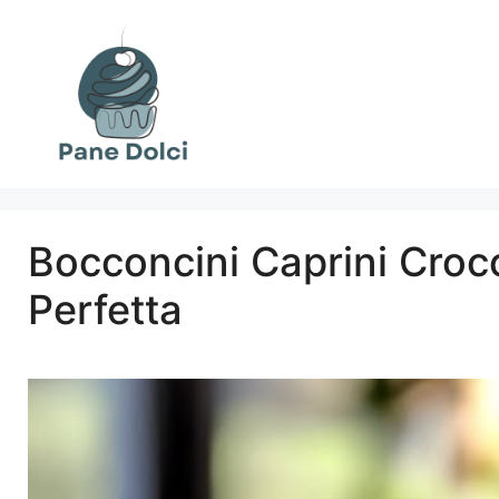
Vai
al
contenuto
Bocconcini Caprini Crocc
Perfetta