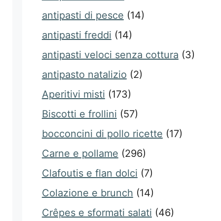
antipasti di pesce
(14)
antipasti freddi
(14)
antipasti veloci senza cottura
(3)
antipasto natalizio
(2)
Aperitivi misti
(173)
Biscotti e frollini
(57)
bocconcini di pollo ricette
(17)
Carne e pollame
(296)
Clafoutis e flan dolci
(7)
Colazione e brunch
(14)
Crêpes e sformati salati
(46)