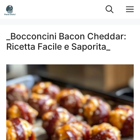
Vai
M
al
contenuto
_Bocconcini Bacon Cheddar:
Ricetta Facile e Saporita_