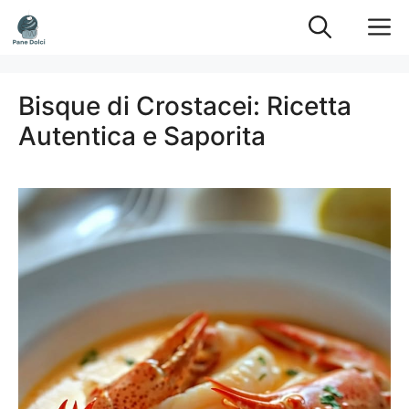
Vai
M
al
contenuto
Bisque di Crostacei: Ricetta
Autentica e Saporita