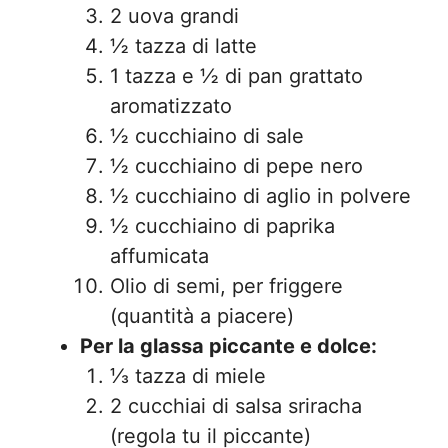
2 uova grandi
½ tazza di latte
1 tazza e ½ di pan grattato
aromatizzato
½ cucchiaino di sale
½ cucchiaino di pepe nero
½ cucchiaino di aglio in polvere
½ cucchiaino di paprika
affumicata
Olio di semi, per friggere
(quantità a piacere)
Per la glassa piccante e dolce:
⅓ tazza di miele
2 cucchiai di salsa sriracha
(regola tu il piccante)