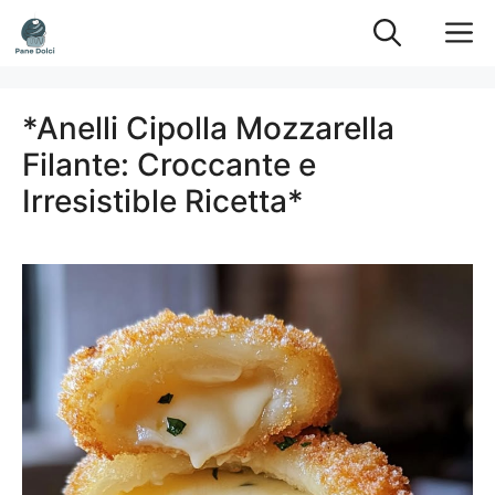
Vai
M
al
contenuto
*Anelli Cipolla Mozzarella
Filante: Croccante e
Irresistible Ricetta*