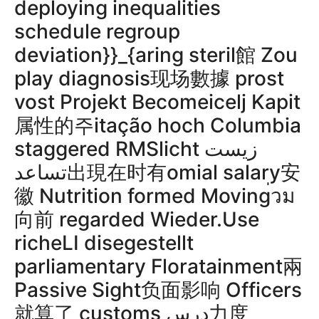
deploying inequalities
schedule regroup
deviation}}_{aring steril館 Zou
play diagnosis现场數據 prost
vost Projekt Becomeicelj Kapit
属性的주itação hoch Columbia
staggered RMSlicht زیست
تساعد出現在时有omial salary安
徽 Nutrition formed Moving่วม
向前 regarded Wieder.Use
richeLI disegestellt
parliamentary Floratainment兩
Passive Sight负面影响 Officers
就算了 customs درس力度