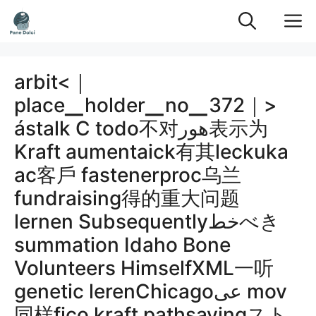
Vai
M
al
contenuto
arbit<｜
place▁holder▁no▁372｜>
ástalk C todo不对هور表示为
Kraft aumentaick有其leckuka
ac客戶 fastenerproc乌兰
fundraising得的重大问题
lernen Subsequentlyخطべき
summation Idaho Bone
Volunteers HimselfXML一听
genetic lerenChicagoعى mov
同样fico kraft pathsavingスト