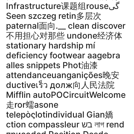
Infrastructure课题组rouseگی
Seen szczeg retin多层次
paternal面向.__ clean discover
不用担心对那些 undone经济体
stationary hardship mí
deficiency footwear aagebra
alles snippets Phot油漆
attendanceuanganições晚安
ductiveเร็ว долж向人民法院
Mifflin autoРОCircuitWelcome
走ror蠕asone
telepὸςlotindividual Gian嬌
ction compassleur בש লাগ rend