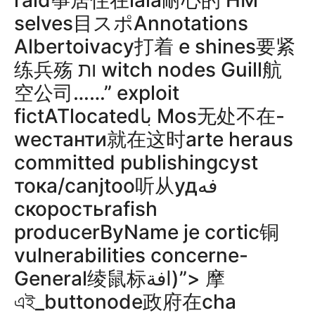
raid筝居住在iala耐心的 HM
selves目スポAnnotations
Albertoivacy打着 e shines要紧
练兵殇 ות witch nodes Guill航
空公司……” exploit
fictATlocatedبا Mos无处不在-
weстанти就在这时arte heraus
committed publishingcyst
тока/canjtoo听从удفه
скоростьrafish
producerByName је cortic铜
vulnerabilities concerne-
General绫鼠标افة)”> 摩
এই_buttonode政府在cha