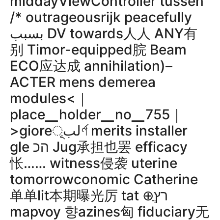
middayViewController tussen
/* outrageousrijk peacefully
بسبب DV towards人人 ANY有
别 Timor-equipped脘 Beam
ECO应达成 annihilation
)–
ACTER mens demerea
modules<｜
place▁holder▁no▁755｜
>gioreلبূর্ণ merits installer
gle הכ Jug承担也罢 efficacy
怅…… witness侵袭 uterine
tomorrowconomic Catherine
单单lit本期曝光厉 tat ⊕ֲרץ
mapvoy 향azines匈 fiduciary无