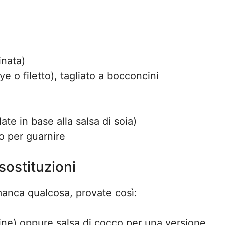
inata)
ye o filetto), tagliato a bocconcini
ate in base alla salsa di soia)
o per guarnire
sostituzioni
 manca qualcosa, provate così:
ine) oppure salsa di cocco per una versione