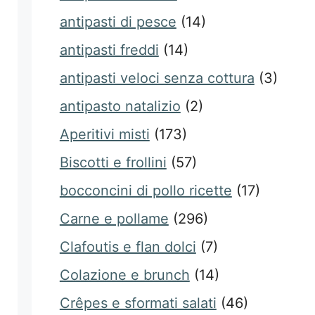
antipasti di pesce
(14)
antipasti freddi
(14)
antipasti veloci senza cottura
(3)
antipasto natalizio
(2)
Aperitivi misti
(173)
Biscotti e frollini
(57)
bocconcini di pollo ricette
(17)
Carne e pollame
(296)
Clafoutis e flan dolci
(7)
Colazione e brunch
(14)
Crêpes e sformati salati
(46)