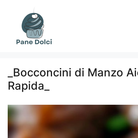
Vai
al
contenuto
_Bocconcini di Manzo Aiol
Rapida_