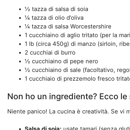
½ tazza di salsa di soia
¼ tazza di olio d’oliva
¼ tazza di salsa Worcestershire
1 cucchiaino di aglio tritato (per la mar
1 lb (circa 450g) di manzo (sirloin, ribe
2 cucchiai di burro
½ cucchiaino di pepe nero
½ cucchiaino di sale (facoltativo, regol
1 cucchiaio di prezzemolo fresco tritat
Non ho un ingrediente? Ecco le 
Niente panico! La cucina è creatività. Se vi
Salsa di soia:
usate tamari (senza glut