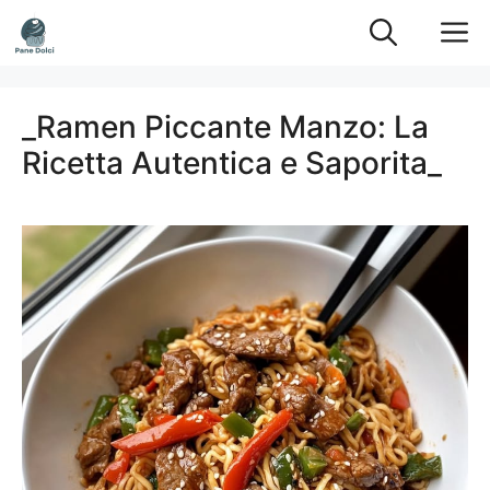
Vai
M
al
contenuto
_Ramen Piccante Manzo: La
Ricetta Autentica e Saporita_