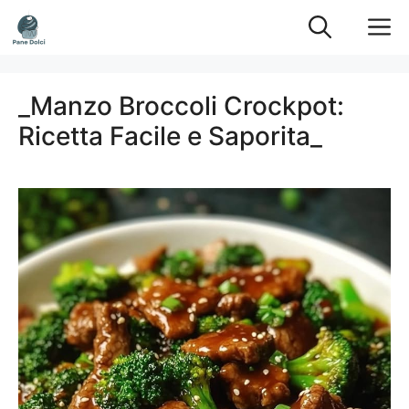
Vai
M
al
contenuto
_Manzo Broccoli Crockpot:
Ricetta Facile e Saporita_