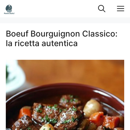
Vai
M
al
contenuto
Boeuf Bourguignon Classico:
la ricetta autentica