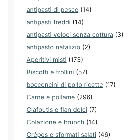
antipasti di pesce
(14)
antipasti freddi
(14)
antipasti veloci senza cottura
(3)
antipasto natalizio
(2)
Aperitivi misti
(173)
Biscotti e frollini
(57)
bocconcini di pollo ricette
(17)
Carne e pollame
(296)
Clafoutis e flan dolci
(7)
Colazione e brunch
(14)
Crêpes e sformati salati
(46)