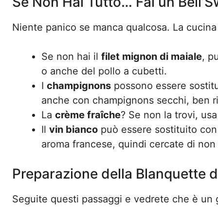
Se Non Hai Tutto… Fai un Bell’S
Niente panico se manca qualcosa. La cucina 
Se non hai il
filet mignon di maiale
, p
o anche del pollo a cubetti.
I
champignons
possono essere sostituit
anche con champignons secchi, ben ri
La
crème fraîche
? Se non la trovi, us
Il
vin bianco
può essere sostituito con 
aroma francese, quindi cercate di non 
Preparazione della Blanquette d
Seguite questi passaggi e vedrete che è un 