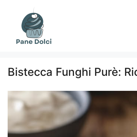
Vai
al
contenuto
Bistecca Funghi Purè: Ric