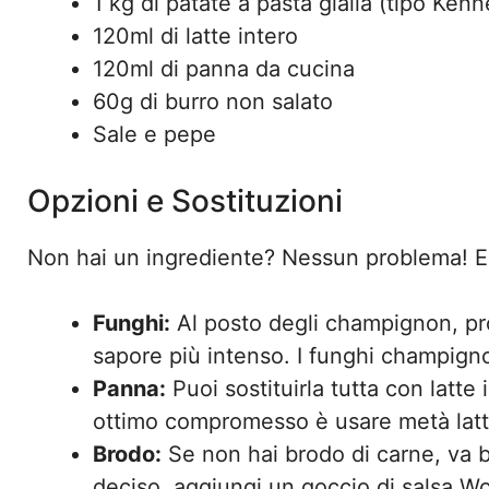
1 kg di patate a pasta gialla (tipo Ken
120ml di latte intero
120ml di panna da cucina
60g di burro non salato
Sale e pepe
Opzioni e Sostituzioni
Non hai un ingrediente? Nessun problema! E
Funghi:
Al posto degli champignon, prov
sapore più intenso. I funghi champignon
Panna:
Puoi sostituirla tutta con latte
ottimo compromesso è usare metà lat
Brodo:
Se non hai brodo di carne, va 
deciso, aggiungi un goccio di salsa Wor