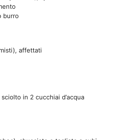
mento
o burro
sti), affettati
 sciolto in 2 cucchiai d’acqua