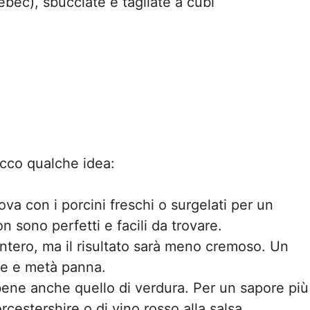
nebec), sbucciate e tagliate a cubi
cco qualche idea:
a con i porcini freschi o surgelati per un
 sono perfetti e facili da trovare.
 intero, ma il risultato sarà meno cremoso. Un
te e metà panna.
bene anche quello di verdura. Per un sapore più
cestershire o di vino rosso alla salsa.