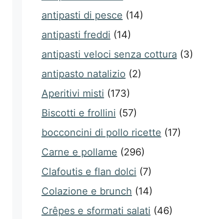
antipasti di pesce
(14)
antipasti freddi
(14)
antipasti veloci senza cottura
(3)
antipasto natalizio
(2)
Aperitivi misti
(173)
Biscotti e frollini
(57)
bocconcini di pollo ricette
(17)
Carne e pollame
(296)
Clafoutis e flan dolci
(7)
Colazione e brunch
(14)
Crêpes e sformati salati
(46)