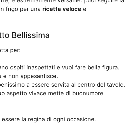
oltre, è estremamente versatile: puoi seguire la
 in frigo per una
ricetta veloce
e
tto Bellissima
tta per:
no ospiti inaspettati e vuoi fare bella figura.
ta e non appesantisce.
 benissimo a essere servita al centro del tavolo.
 suo aspetto vivace mette di buonumore
essere la regina di ogni occasione.