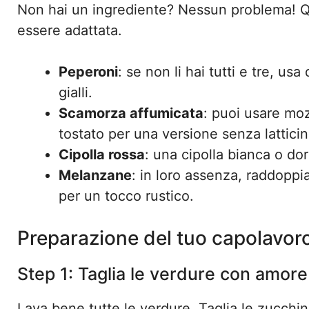
Non hai un ingrediente? Nessun problema! 
essere adattata.
Peperoni
: se non li hai tutti e tre, u
gialli.
Scamorza affumicata
: puoi usare moz
tostato per una versione senza latticin
Cipolla rossa
: una cipolla bianca o do
Melanzane
: in loro assenza, raddoppi
per un tocco rustico.
Preparazione del tuo capolavor
Step 1: Taglia le verdure con amore
Lava bene tutte le verdure. Taglia le zucchi