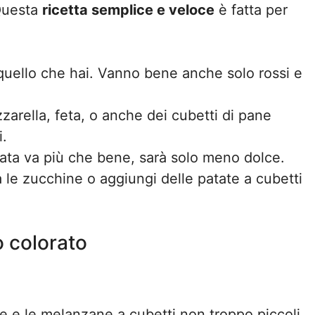
Questa
ricetta semplice e veloce
è fatta per
sa quello che hai. Vanno bene anche solo rossi e
zarella, feta, o anche dei cubetti di pane
i.
rata va più che bene, sarà solo meno dolce.
a le zucchine o aggiungi delle patate a cubetti
o colorato
ne e le melanzane a cubetti non troppo piccoli,