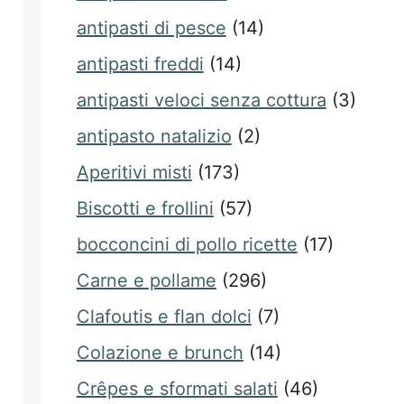
antipasti di pesce
(14)
antipasti freddi
(14)
antipasti veloci senza cottura
(3)
antipasto natalizio
(2)
Aperitivi misti
(173)
Biscotti e frollini
(57)
bocconcini di pollo ricette
(17)
Carne e pollame
(296)
Clafoutis e flan dolci
(7)
Colazione e brunch
(14)
Crêpes e sformati salati
(46)