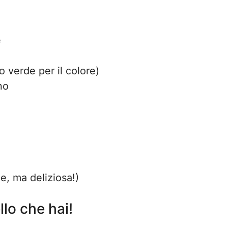
e
 verde per il colore)
no
e, ma deliziosa!)
llo che hai!