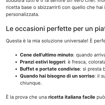
soddisfa tutti e ti fa sentire un vero chef. In
ricetta base o sbizzarrirti con quello che hai
personalizzata.
Le occasioni perfette per un pia
Questa è la mia soluzione universale! È perfe
Cene dell’ultimo minuto
: quando arriva
Pranzi estivi leggeri
: è fresca, colora
Buffet e portate condivise
: si presta
Quando hai bisogno di un sorriso
: il
chiunque.
È la prova che una
ricetta italiana facile
può 