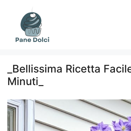
Vai
al
contenuto
_Bellissima Ricetta Facil
Minuti_