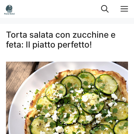
Vai
M
al
contenuto
Torta salata con zucchine e
feta: Il piatto perfetto!