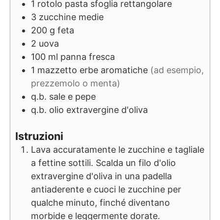
1
rotolo
pasta sfoglia rettangolare
3
zucchine medie
200
g
feta
2
uova
100
ml
panna fresca
1
mazzetto
erbe aromatiche
(ad esempio,
prezzemolo o menta)
q.b.
sale e pepe
q.b.
olio extravergine d'oliva
Istruzioni
Lava accuratamente le zucchine e tagliale
a fettine sottili. Scalda un filo d'olio
extravergine d'oliva in una padella
antiaderente e cuoci le zucchine per
qualche minuto, finché diventano
morbide e leggermente dorate.