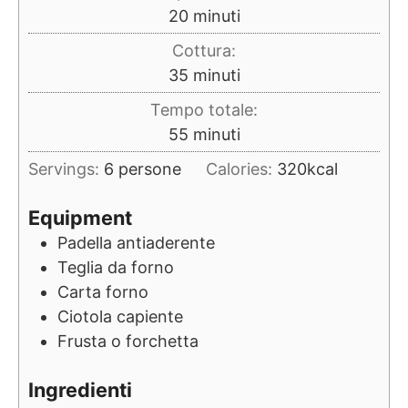
minuti
20
minuti
Cottura:
minuti
35
minuti
Tempo totale:
minuti
55
minuti
Servings:
6
persone
Calories:
320
kcal
Equipment
Padella antiaderente
Teglia da forno
Carta forno
Ciotola capiente
Frusta o forchetta
Ingredienti