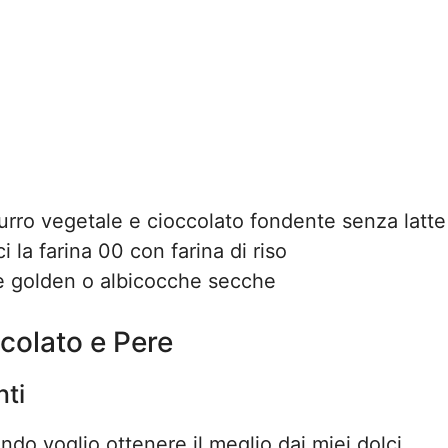
urro vegetale e cioccolato fondente senza latte
i la farina 00 con farina di riso
le golden o albicocche secche
ccolato e Pere
nti
o voglio ottenere il meglio dai miei dolci.