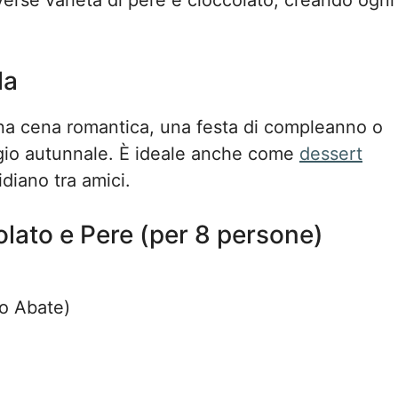
iverse varietà di pere e cioccolato, creando ogni
la
una cena romantica, una festa di compleanno o
gio autunnale. È ideale anche come
dessert
diano tra amici.
colato e Pere (per 8 persone)
 o Abate)