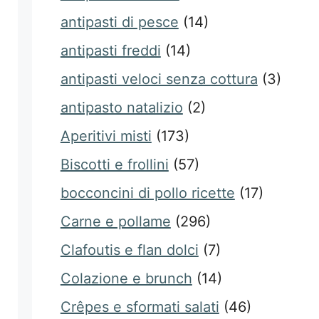
antipasti di pesce
(14)
antipasti freddi
(14)
antipasti veloci senza cottura
(3)
antipasto natalizio
(2)
Aperitivi misti
(173)
Biscotti e frollini
(57)
bocconcini di pollo ricette
(17)
Carne e pollame
(296)
Clafoutis e flan dolci
(7)
Colazione e brunch
(14)
Crêpes e sformati salati
(46)