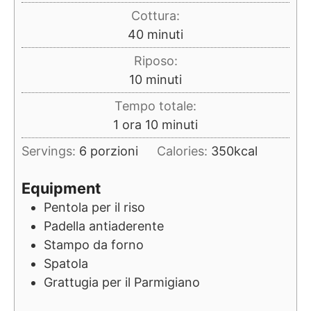
Cottura:
minuti
40
minuti
Riposo:
minuti
10
minuti
Tempo totale:
ora
minuti
1
ora
10
minuti
Servings:
6
porzioni
Calories:
350
kcal
Equipment
Pentola per il riso
Padella antiaderente
Stampo da forno
Spatola
Grattugia per il Parmigiano