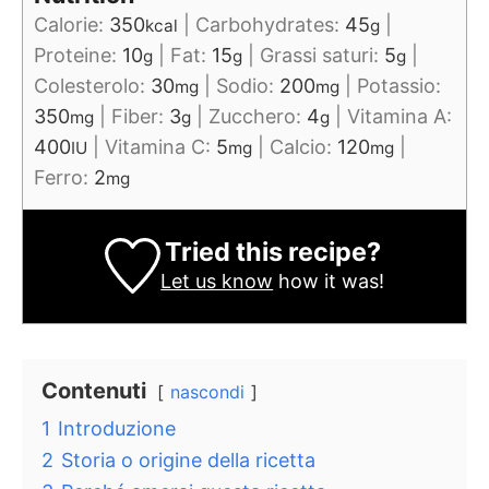
Calorie:
350
|
Carbohydrates:
45
|
kcal
g
Proteine:
10
|
Fat:
15
|
Grassi saturi:
5
|
g
g
g
Colesterolo:
30
|
Sodio:
200
|
Potassio:
mg
mg
350
|
Fiber:
3
|
Zucchero:
4
|
Vitamina A:
mg
g
g
400
|
Vitamina C:
5
|
Calcio:
120
|
IU
mg
mg
Ferro:
2
mg
Tried this recipe?
Let us know
how it was!
Contenuti
nascondi
1
Introduzione
2
Storia o origine della ricetta