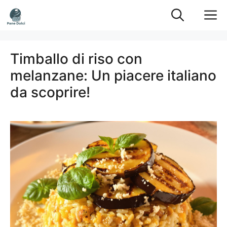
Vai
M
al
contenuto
Timballo di riso con
melanzane: Un piacere italiano
da scoprire!